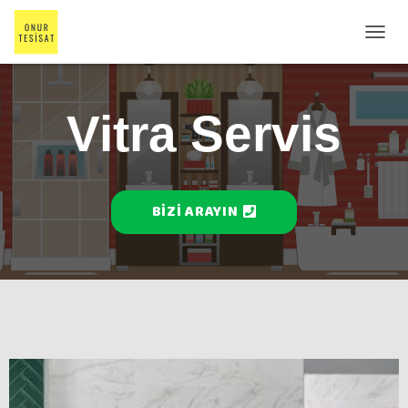
M
E
N
Ü
Vitra Servis
Y
Ü
A
Ç
/
K
BIZI ARAYIN
A
P
A