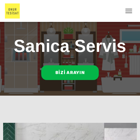
M
E
N
Ü
Sanica Servis
Y
Ü
A
Ç
/
K
BIZI ARAYIN
A
P
A