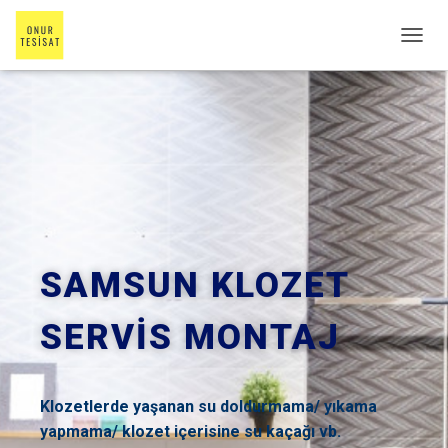
M
E
N
Ü
Y
Ü
A
Ç
/
K
A
P
SAMSUN KLOZET
A
SERVİS MONTAJ
Klozetlerde yaşanan su doldurmama/ yıkama
yapmama/ klozet içerisine su kaçağı vb.